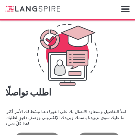
اطلب تواصلًا
املأ التفاصيل وسنعاود الاتصال بك على الفور! دعنا نبسّط لك الأمر أكثر.
ما عليك سوى تزويدنا باسمك وبريدك الإلكتروني ووصفٍ دقيقٍ لطلبك.
هذا كلّ شيء!