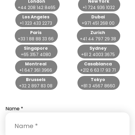
London
New York
+44 208 142 8465
+1 724 936 1032
Los Angeles
Dubai
+1 323 433 2273
+971 451 268 00
Paris
Zurich
+33 1 88 88 33 66
+41 44 797 29 38
Singapore
Sydney
+65 3157 4080
+61 2 4003 3675
Montreal
Casablanca
+1 647 361 3966
+212 6 63 17 93 71
Brussels
Tokyo
+32 2 897 83 08
+81 3 4567 8660
Name
*